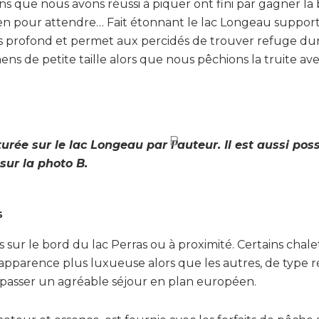
que nous avons réussi à piquer ont fini par gagner la 
ien pour attendre… Fait étonnant le lac Longeau support
ois profond et permet aux percidés de trouver refuge dur
ns de petite taille alors que nous pêchions la truite av
B
turée sur le lac Longeau par l’auteur. Il est aussi pos
sur la photo B.
s
s sur le bord du lac Perras ou à proximité. Certains chale
apparence plus luxueuse alors que les autres, de type ré
passer un agréable séjour en plan européen.