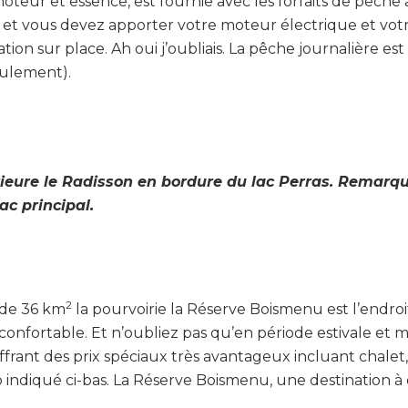
 moteur et essence, est fournie avec les forfaits de pêc
ie et vous devez apporter votre moteur électrique et votr
ation sur place. Ah oui j’oubliais. La pêche journalière est
eulement).
rieure le Radisson en bordure du lac Perras. Remarq
ac principal.
2
s de 36 km
la pourvoirie la Réserve Boismenu est l’endro
onfortable. Et n’oubliez pas qu’en période estivale e
offrant des prix spéciaux très avantageux incluant chale
eb indiqué ci-bas. La Réserve Boismenu, une destination 