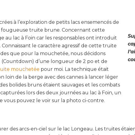
crées à l’exploration de petits lacs ensemencés de
a fougueuse truite brune. Concernant cette
Su
e au lac à Foin car les responsables ont introduit
ca
 Connaissant le caractère agressif de cette truite
l’
udes que pour la mouchetée, nous décidons
co
ala (Countdown) d’une longueur de 2 po et de
ruite mouchetée
pour moi. La technique était
on loin de la berge avec des cannes à lancer léger
 des bolides bruns étaient sauvages et les combats
 capturées lors des deux journées au lac à Foin, un
ous pouvez le voir sur la photo ci-contre.
rer des arcs-en-ciel sur le lac Longeau. Les truites étaien