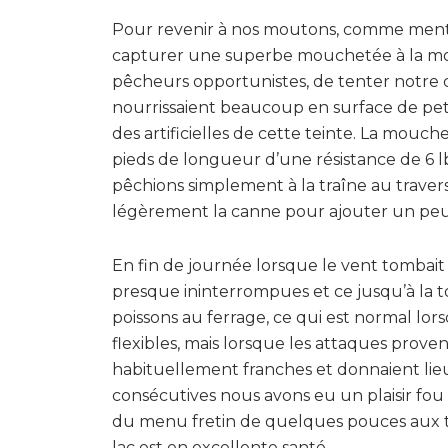
Pour revenir à nos moutons, comme ment
capturer une superbe mouchetée à la mou
pêcheurs opportunistes, de tenter notre c
nourrissaient beaucoup en surface de peti
des artificielles de cette teinte. La mouch
pieds de longueur d’une résistance de 6 lb
pêchions simplement à la traîne au trave
légèrement la canne pour ajouter un peu 
En fin de journée lorsque le vent tombait c
presque ininterrompues et ce jusqu’à la
poissons au ferrage, ce qui est normal lo
flexibles, mais lorsque les attaques provena
habituellement franches et donnaient lieu
consécutives nous avons eu un plaisir fou à
du menu fretin de quelques pouces aux tr
lac est en excellente santé.