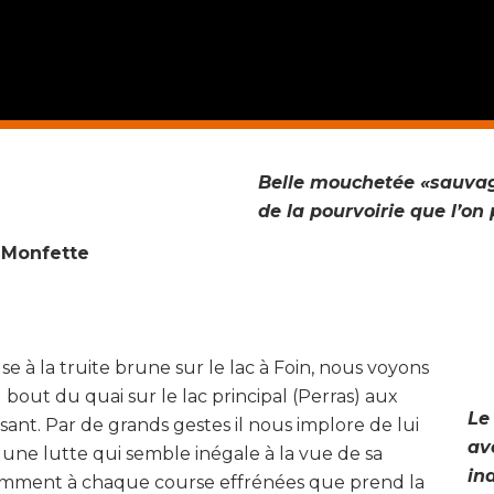
Belle mouchetée «sauvage
de la pourvoirie que l’on 
 Monfette
 à la truite brune sur le lac à Foin, nous voyons
bout du quai sur le lac principal (Perras) aux
Le
ant. Par de grands gestes il nous implore de lui
av
 une lutte qui semble inégale à la vue de sa
in
emment à chaque course effrénées que prend la