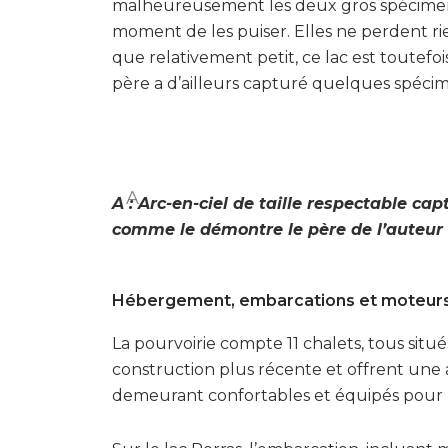
malheureusement les deux gros spécimens 
moment de les puiser. Elles ne perdent r
que relativement petit, ce lac est toutef
père a d’ailleurs capturé quelques spécime
A
A : Arc-en-ciel de taille respectable cap
comme le démontre le père de l’auteur 
Hébergement, embarcations et moteur
La pourvoirie compte 11 chalets, tous situé
construction plus récente et offrent une 
demeurant confortables et équipés pour 