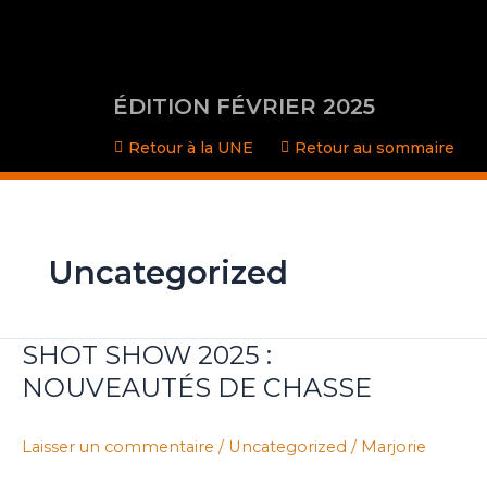
Aller
au
contenu
ÉDITION FÉVRIER 2025
Retour à la UNE
Retour au sommaire
Uncategorized
SHOT SHOW 2025 :
SHOT
SHOW
NOUVEAUTÉS DE CHASSE
2025
:
Laisser un commentaire
/
Uncategorized
/
Marjorie
NOUVEAUTÉS
DE